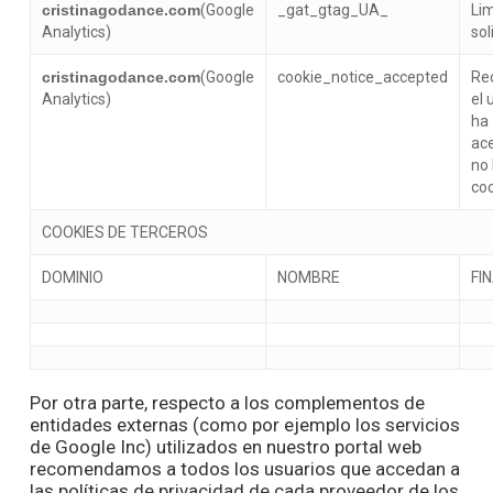
cristinagodance.com
(Google
_gat_gtag_UA_
Lim
Analytics)
sol
cristinagodance.com
(Google
cookie_notice_accepted
Re
Analytics)
el 
ha
ac
no 
co
COOKIES DE TERCEROS
DOMINIO
NOMBRE
FI
Por otra parte, respecto a los complementos de
entidades externas (como por ejemplo los servicios
de Google Inc) utilizados en nuestro portal web
recomendamos a todos los usuarios que accedan a
las políticas de privacidad de cada proveedor de los