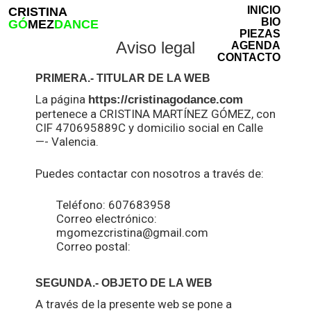
Skip
INICIO
CRISTINA
to
BIO
GÓ
MEZ
DANCE
PIEZAS
main
Close
Aviso legal
AGENDA
content
Menu
CONTACTO
PRIMERA.- TITULAR DE LA WEB
La página
https://cristinagodance.com
pertenece a CRISTINA MARTÍNEZ GÓMEZ, con
CIF 470695889C y domicilio social en Calle
—- Valencia.
Puedes contactar con nosotros a través de:
Teléfono: 607683958
Correo electrónico:
mgomezcristina@gmail.com
Correo postal:
SEGUNDA.- OBJETO DE LA WEB
A través de la presente web se pone a